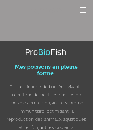
AQUANET
Pro
Bio
Fish
Mes poissons en pleine
forme
Culture fraîche de bactérie vivante,
réduit rapidement les risques de
maladies en renforçant le système
immunitaire, optimisant la
reproduction des animaux aquatiques
et renforçant les couleurs.